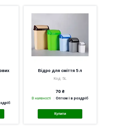
ових
Відро для сміття 5 л
5L
70 ₴
В наявності
Оптом і в роздріб
оздріб
Купити