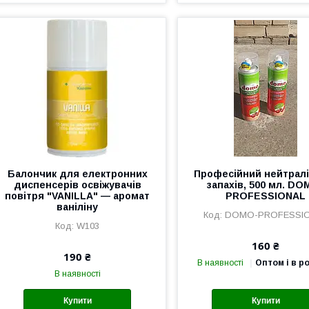
Балончик для електронних
Професійний нейтралі
диспенсерів освіжувачів
запахів, 500 мл. DO
повітря "VANILLA" — аромат
PROFESSIONAL
ваніліну
DOMO-PROFESSI
W103
160 ₴
190 ₴
В наявності
Оптом і в р
В наявності
Купити
Купити