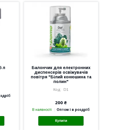
5 л
Балончик для електронних
диспенсерів освіжувачів
повітря "Білий конюшина та
полин"
D1
оздріб
200 ₴
В наявності
Оптом і в роздріб
Купити