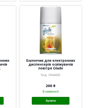
онних
Балончик для електронних
ачів
диспенсерів освіжувачів
K
повітря Glade
Gladе01
200 ₴
В наявності
Купити