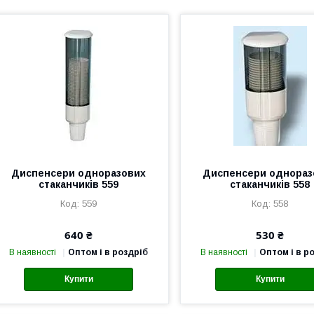
Диспенсери одноразових
Диспенсери однораз
стаканчиків 559
стаканчиків 558
559
558
640 ₴
530 ₴
В наявності
Оптом і в роздріб
В наявності
Оптом і в р
Купити
Купити