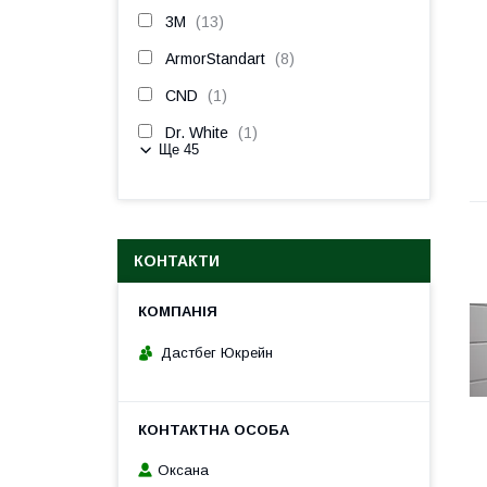
3М
13
ArmorStandart
8
CND
1
Dr. White
1
Ще 45
КОНТАКТИ
Дастбег Юкрейн
Оксана