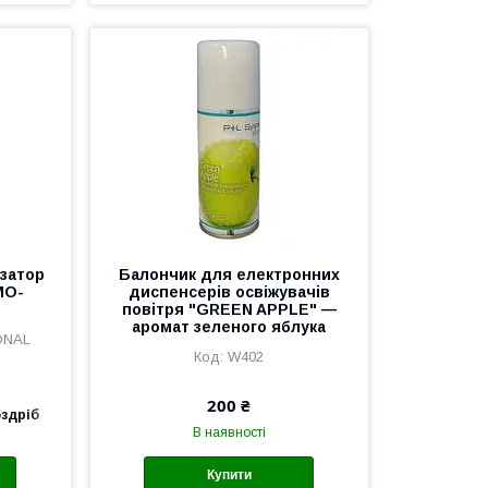
затор
Балончик для електронних
MO-
диспенсерів освіжувачів
повітря "GREEN APPLE" —
аромат зеленого яблука
ONAL
W402
200 ₴
оздріб
В наявності
Купити