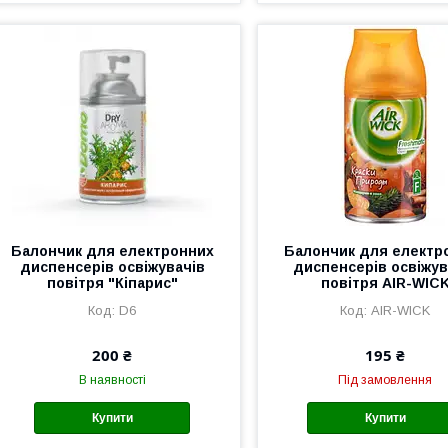
Балончик для електронних
Балончик для електр
диспенсерів освіжувачів
диспенсерів освіжув
повітря "Кіпарис"
повітря AIR-WIC
D6
AIR-WICK
200 ₴
195 ₴
В наявності
Під замовлення
Купити
Купити