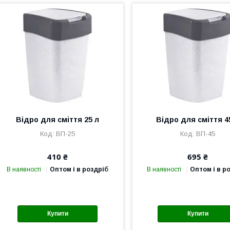
Відро для сміття 25 л
Відро для сміття 4
ВП-25
ВП-45
410 ₴
695 ₴
В наявності
Оптом і в роздріб
В наявності
Оптом і в р
Купити
Купити