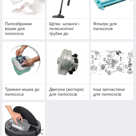
пилососа.
Приклад:
У цьому прикладі
Пилозбірники
Щітки, шланги і
Фільтри для
марка пилососу
Electrolux
мішки для
телескопічні
пилососів
модель пилососа –
ZE2233
пилососа
трубки до
пилососів
Тримачі мішка до
Двигуни (мотори)
Інші запчастини
пилососа
для пилососів
для пилососів