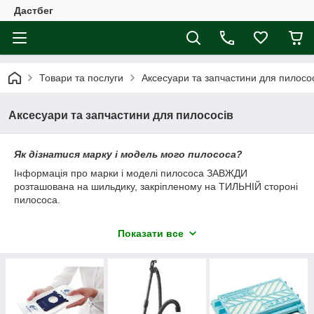
Дастбег
Товари та послуги
Аксесуари та запчастини для пилосос
Аксесуари та запчастини для пилососів
Як дізнатися марку і модель мого пилососа?
Інформація про марки і моделі пилососа ЗАВЖДИ
розташована на шильдику, закріпленому на ТИЛЬНІЙ стороні
пилососа.
На лицьовій частині пилососа, на кришці інформація про
Показати все
моделі НІКОЛИ не розміщується!
Увага! Написи виду
LG 1600W
,
Samsung 1400w
або
Philips
2000W
і тому подібні - НЕ Є ПОЗНАЧЕННЯМ МОДЕЛЕЙ!
Цифри виду
1600W
означають потужність пилососа.
Модель пилососа можна також дізнатися з інструкції до