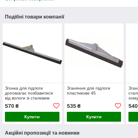
Подібні товари компанії
Згонка для підлоги
Зганяння для підлоги
Зган
допомагає позбавитися
пластикове 45
стал
від вологи зі сталевим
хому
держателем з різьбою
570
535
540
₴
₴
Купити
Купити
Акційні пропозиції та новинки