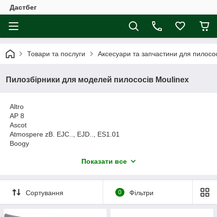
Дастбег
Товари та послуги
Аксесуари та запчастини для пилосос
Пилозбірники для моделей пилососів Moulinex
Altro
AP 8
Ascot
Atmospere zB. EJC.., EJD.., ES1.01
Boogy
Boost Air
Показати все
Compact de luxe.. 203, 206..,
Compact de luxe 210..-214..
Compact de luxe 250.., 259.., 278..,
Compact de luxe 300, 306..
Сортування
0
Фільтри
Compact de luxe 500
Compact de Luxe 1100, 1150, 1200, 1250