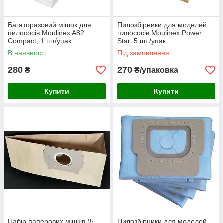
Багаторазовий мішок для
Пилозбірники для моделей
пилососів Moulinex A82
пилососів Moulinex Power
Compact, 1 шт/упак
Star, 5 шт./упак
В наявності
Під замовлення
280
270
₴
₴/упаковка
Купити
Купити
Набір паперових мішків (5
Пилозбірники для моделей