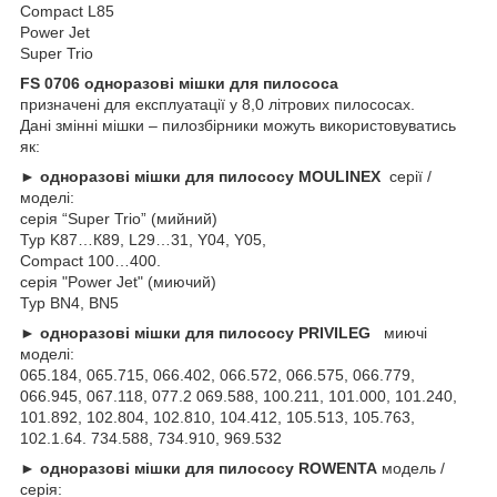
Compact L85
Power Jet
Super Trio
FS 0706 одноразові мішки для пилососа
призначені для експлуатації у 8,0 літрових пилососах.
Дані змінні мішки – пилозбірники можуть використовуватись
як:
► одноразові мішки для пилососу MOULINEX
серії /
моделі:
серія “Super Trio” (мийний)
Typ K87…К89, L29…31, Y04, Y05,
Compact 100…400.
серія "Power Jet" (миючий)
Typ BN4, BN5
► одноразові мішки для пилососу
PRIVILEG
миючі
моделі:
065.184, 065.715, 066.402, 066.572, 066.575, 066.779,
066.945, 067.118, 077.2 069.588, 100.211, 101.000, 101.240,
101.892, 102.804, 102.810, 104.412, 105.513, 105.763,
102.1.64. 734.588, 734.910, 969.532
► одноразові мішки для пилососу ROWENTA
модель /
серія: