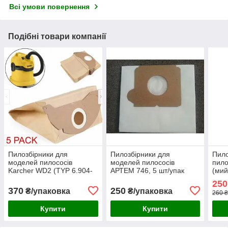
Всі умови повернення
Подібні товари компанії
Пилозбірники для
Пилозбірники для
Пило
моделей пилососів
моделей пилососів
пило
Karcher WD2 (TYP 6.904-
АРТЕМ 746, 5 шт/упак
(мий
322.0) 5 шт./упак (аналог)
упак
250
370
250
₴/упаковка
₴/упаковка
260 ₴
Купити
Купити