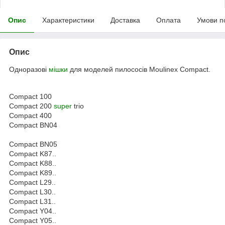
Опис
Характеристики
Доставка
Оплата
Умови п
Опис
Одноразові
мішки
для моделей пилососів Moulinex Compact.
Compact 100
Compact 200
super
trio
Compact 400
Compact BN04
Compact BN05
Compact K87..
Compact K88..
Compact K89..
Compact L29..
Compact L30..
Compact L31..
Compact Y04..
Compact Y05..