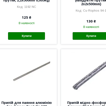
прутки, 2,2x500mm 0,005kg)
(квадратні прутки
2x2x500mm)
1192 NC
Cu-Rophos 94-
125 ₴
130 ₴
В наявності
В наявності
Купити
Купити
Припій для паяння алюмінію
Припій мідно-фосфор