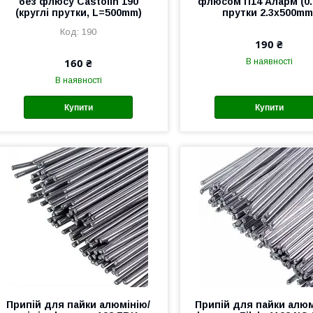
без флюсу Castolin 190
флюсом П14 Аларм (0.
(круглі прутки, L=500mm)
прутки 2.3x500mm
190
190 ₴
160 ₴
В наявності
В наявності
Купити
Купити
Припій для пайки алюмінію/
Припій для пайки алюм