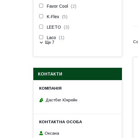
Favor Cool
2
K-Flex
5
LEETO
3
Laco
1
Ще 7
КОНТАКТИ
Дастбег Юкрейн
Оксана