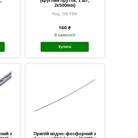
,
(круглий пруток, 1 шт,
2x500mm)
1
192 FBK
160 ₴
В наявності
Купити
ний з
Припій мідно-фосфорний з