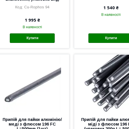
1 540 ₴
Cu-Rophos 94
В наявності
1 995 ₴
В наявності
Купити
Купити
Припій для пайки алюмінію/
Припій для пайки алю
меді з флюсом 196 FС
міді з флюсом 196
L=500mm (1шт)
(упаковка 200g L= 50