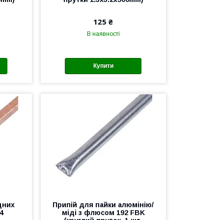
125 ₴
В наявності
Купити
дних
Припій для пайки алюмінію/
4
міді з флюсом 192 FBK