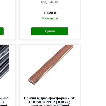
L41600
1 300 ₴
В наявності
Купити
мінію/
Припій мідно-фосфорний SC
 FС
PHOS/COPPER ( 0.017kg
0mm)
прутки 1.3x3.2x500mm)