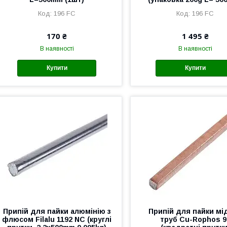
196 FС
196 FС
170 ₴
1 495 ₴
В наявності
В наявності
Купити
Купити
Припій для пайки алюмінію з
Припій для пайки мі
флюсом Filalu 1192 NC (круглі
труб Cu-Rophos 9