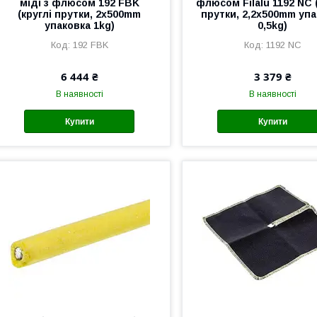
міді з флюсом 192 FBK
флюсом Filalu 1192 NC 
(круглі прутки, 2x500mm
прутки, 2,2x500mm упа
упаковка 1kg)
0,5kg)
192 FBK
1192 NC
6 444 ₴
3 379 ₴
В наявності
В наявності
Купити
Купити