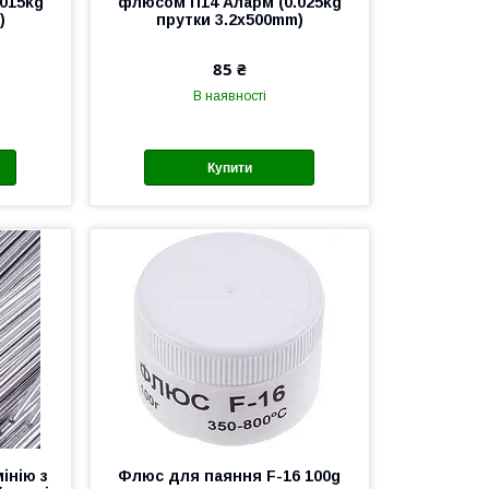
015kg
флюсом П14 Аларм (0.025kg
)
прутки 3.2x500mm)
85 ₴
В наявності
Купити
інію з
Флюс для паяння F-16 100g