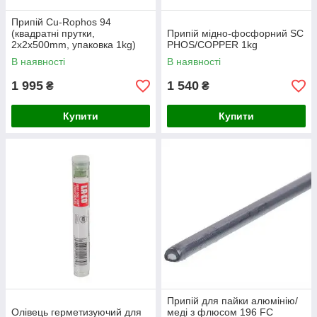
Припій Cu-Rophos 94
(квадратні прутки,
Припій мідно-фосфорний SC
2x2x500mm, упаковка 1kg)
PHOS/COPPER 1kg
В наявності
В наявності
1 995
1 540
₴
₴
Купити
Купити
Припій для пайки алюмінію/
Олівець герметизуючий для
меді з флюсом 196 FС