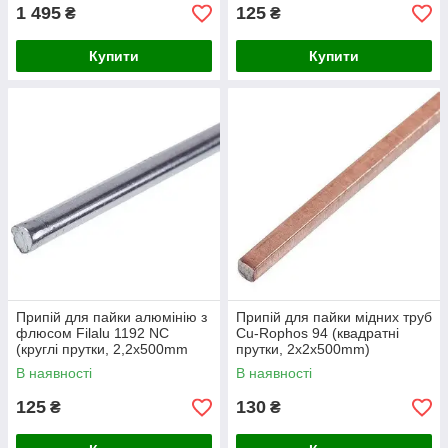
1 495
125
₴
₴
Купити
Купити
Припій для пайки алюмінію з
Припій для пайки мідних труб
флюсом Filalu 1192 NC
Cu-Rophos 94 (квадратні
(круглі прутки, 2,2x500mm
прутки, 2x2x500mm)
0,005kg)
В наявності
В наявності
125
130
₴
₴