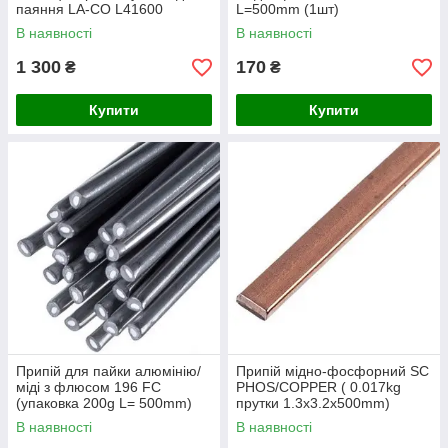
паяння LA-CO L41600
L=500mm (1шт)
В наявності
В наявності
1 300
170
₴
₴
Купити
Купити
Припій для пайки алюмінію/
Припій мідно-фосфорний SC
міді з флюсом 196 FС
PHOS/COPPER ( 0.017kg
(упаковка 200g L= 500mm)
прутки 1.3x3.2x500mm)
В наявності
В наявності