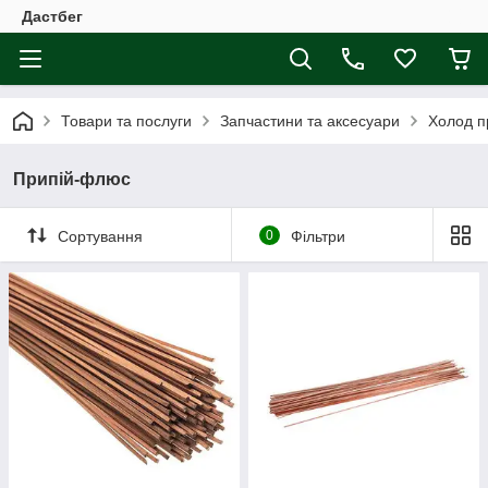
Дастбег
Товари та послуги
Запчастини та аксесуари
Холод п
Припій-флюс
Сортування
0
Фільтри