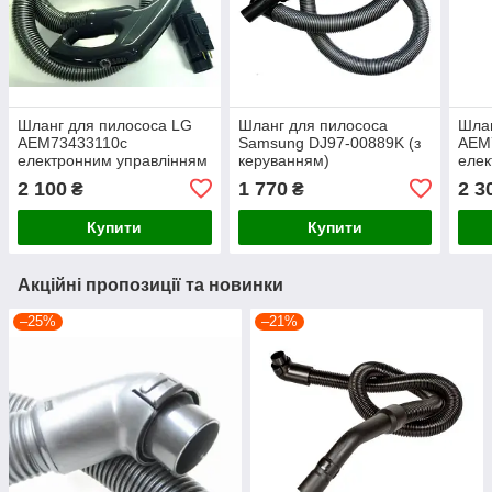
Шланг для пилососа LG
Шланг для пилососа
Шлан
АЕМ73433110с
Samsung DJ97-00889K (з
AEM
електронним управлінням
керуванням)
елек
2 100
1 770
2 3
₴
₴
Купити
Купити
Акційні пропозиції та новинки
–25%
–21%