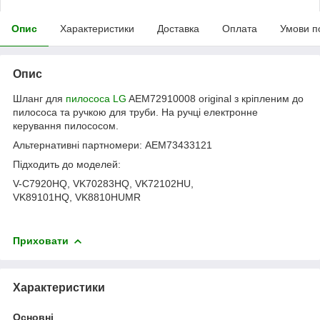
Опис
Характеристики
Доставка
Оплата
Умови п
Опис
Шланг для
пилососа
LG
AEM72910008 original з кріпленим до
пилососа та ручкою для труби. На ручці електронне
керування пилососом.
Альтернативні партномери: AEM73433121
Підходить до моделей:
V-C7920HQ, VK70283HQ, VK72102HU,
VK89101HQ, VK8810HUMR
Приховати
Характеристики
Основні