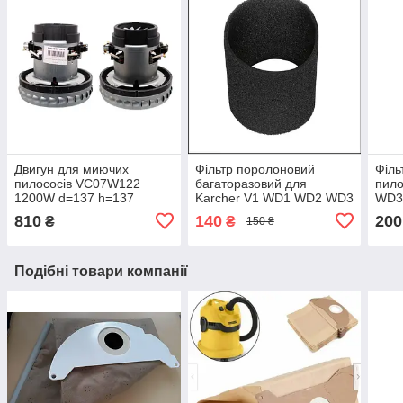
Двигун для миючих
Фільтр поролоновий
Філь
пилососів VC07W122
багаторазовий для
пило
1200W d=137 h=137
Karcher V1 WD1 WD2 WD3
WD
MV3
810
140
200
₴
₴
150 ₴
Подібні товари компанії