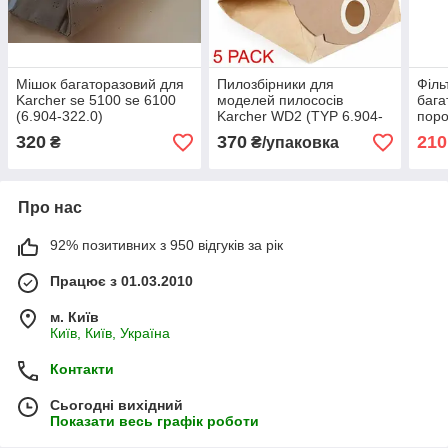
Мішок багаторазовий для
Пилозбірники для
Філь
Karcher se 5100 se 6100
моделей пилососів
бага
(6.904-322.0)
Karcher WD2 (TYP 6.904-
поро
322.0) 5 шт./упак (аналог)
WD1
320
370
210
₴
₴/упаковка
Про нас
92% позитивних з 950 відгуків за рік
Працює з 01.03.2010
м. Київ
Київ, Київ, Україна
Контакти
Сьогодні вихідний
Показати весь графік роботи