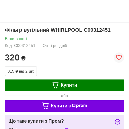
Фільтр вугільний WHIRLPOOL C00312451
В наявності
Код: C00312451
Опт і роздріб
320
₴
315 ₴
від 2 шт.
Купити
або
Купити з
Що таке купити з Пром?