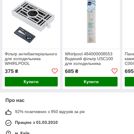
Фільтр антибактеріального
Whirlpool 484000008553
Пане
для холодильника
Водяний фільтр USC100
каме
WHIRLPOOL
для холодильника
C00
Microban 481248048172
(від
375
685
695
₴
₴
Купити
Купити
Про нас
92% позитивних з 950 відгуків за рік
Працює з 01.03.2010
м. Київ