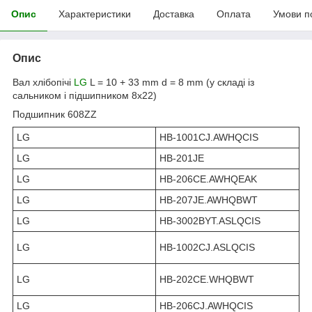
Опис
Характеристики
Доставка
Оплата
Умови п
Опис
Вал хлібопічі
LG
L = 10 + 33 mm d = 8 mm (у складі із
сальником і підшипником 8x22)
Подшипник 608ZZ
LG
HB-1001CJ.AWHQCIS
LG
HB-201JE
LG
HB-206CE.AWHQEAK
LG
HB-207JE.AWHQBWT
LG
HB-3002BYT.ASLQCIS
LG
HB-1002CJ.ASLQCIS
LG
HB-202CE.WHQBWT
LG
HB-206CJ.AWHQCIS