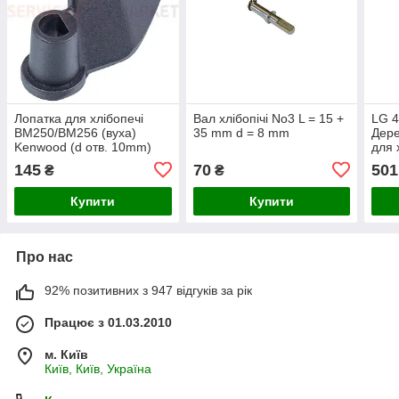
Лопатка для хлібопечі
Вал хлібопічі No3 L = 15 +
LG 
BM250/BM256 (вуха)
35 mm d = 8 mm
Дере
Kenwood (d отв. 10mm)
для 
145
70
501
₴
₴
Купити
Купити
Про нас
92% позитивних з 947 відгуків за рік
Працює з 01.03.2010
м. Київ
Київ, Київ, Україна