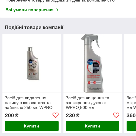
Повернення товару впродовж 14 днів за домовленістю
Всі умови повернення
Подібні товари компанії
Засіб для видалення
Засіб для чищення та
Засі
накипу в кавоварках та
знежирення духовок
мікр
чайниках 250 мл WPRO
WPRO,500 мл
мл 
C00470788
484000008649
200
230
360
₴
₴
(484000008732)
Купити
Купити