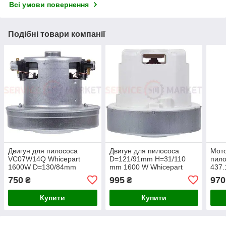
Всі умови повернення
Подібні товари компанії
Двигун для пилососа
Двигун для пилососа
Мото
VC07W14Q Whicepart
D=121/91mm H=31/110
пило
1600W D=130/84mm
mm 1600 W Whicepart
437.
H=30/105mm
VC07W62 HX-70XL
отв.
750
995
970
₴
₴
Купити
Купити