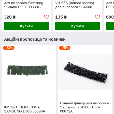
для пилососа Samsung
VH-65S (нового зразка)
для 
SC8480 DJ97-00339G
для пилососа SC6500
DJ97
Samsung чорний
004
320
135
600
₴
₴
Купити
Купити
Акційні пропозиції та новинки
–33%
–25%
Вхідний фільтр для пилососа
ФИЛЬТР ПЫЛЕСОСА
Samsung SC4300 DJ63-
SAMSUNG DJ63-00599A
00671A