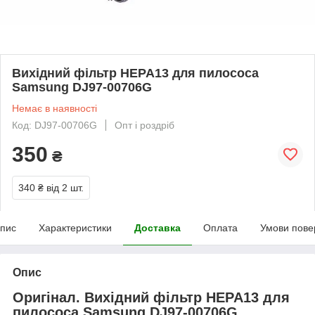
Вихідний фільтр HEPA13 для пилососа
Samsung DJ97-00706G
Немає в наявності
Код: DJ97-00706G
Опт і роздріб
350
₴
340 ₴
від 2 шт.
пис
Характеристики
Доставка
Оплата
Умови пове
Опис
Оригінал. Вихідний фільтр HEPA13 для
пилососа Samsung DJ97-00706G.