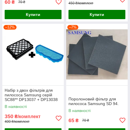
60
₴
70 ₴
450 ₴/комплект
Купити
Купити
–12%
–7%
Набір з двох фільтрів для
пилососа Samsung серій
Поролоновий фільтр для
SC88** DP13037 + DP13038
пилососа Samsung SD 94.
В наявності
В наявності
350
₴/комплект
65
₴
70 ₴
400 ₴/комплект