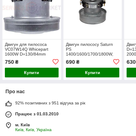
Двигун для пилососа
Двигун пилососу Saturn
Двиг
VC07W14Q Whicepart
PS
D=1
1600W D=130/84mm
1400/1600/1700/1800W,
200
H=30/105mm
VC07W21-SX d=130 h=115
750
690
630
₴
₴
бурт
Купити
Купити
Про нас
92% позитивних з 951 відгука за рік
Працює з 01.03.2010
м. Київ
Київ, Київ, Україна