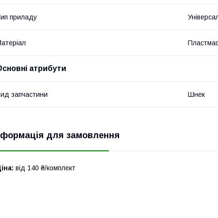
ип приладу
Універса
атеріал
Пластма
Основні атрибути
ид запчастини
Шнек
нформація для замовлення
іна:
від 140 ₴/комплект