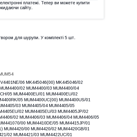
 електронні платежі. Тепер ви можете купити
окидаючи сайту.
отвором для шурупи. У комплекті 5 шт.
 MUM54
KSV4401NE/06 MK445046(00) MK445046/02
 MUM4400/02 MUM4400/03 MUM4400/04
CH/05 MUM4400EU/01 MUM4400EU/02
4400RK/05 MUM4400UC(00) MUM4400US/01
UM4405/03 MUM4405/04 MUM4405/05
4405EU/02 MUM4405EU/03 MUM4405JP/02
4406/02 MUM4406/03 MUM4406/04 MUM4406/05
UM441070/00 MUM4410DE/05 MUM4415JP/01
) MUM4420/00 MUM4420/02 MUM4420GB/01
21/02 MUM4421/03 MUM4422UC/01