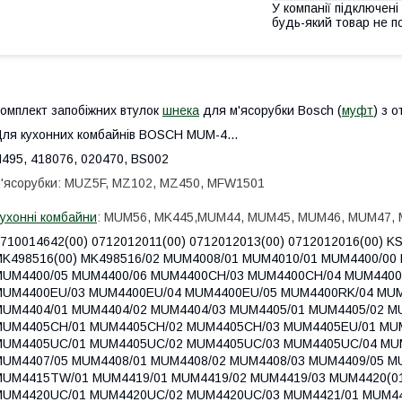
У компанії підключені
будь-який товар не п
омплект запобіжних втулок
шнека
для м'ясорубки Bosch (
муфт
) з 
ля кухонних комбайнів BOSCH MUM-4...
495, 418076, 020470, BS002
'ясорубки: MUZ5F, MZ102, MZ450, MFW1501
ухонні комбайни
: MUM56, MK445,MUM44, MUM45, MUM46, MUM47,
710014642(00) 0712012011(00) 0712012013(00) 0712012016(00) 
K498516(00) MK498516/02 MUM4008/01 MUM4010/01 MUM4400/00
MUM4400/05 MUM4400/06 MUM4400CH/03 MUM4400CH/04 MUM4400
MUM4400EU/03 MUM4400EU/04 MUM4400EU/05 MUM4400RK/04 MUM
MUM4404/01 MUM4404/02 MUM4404/03 MUM4405/01 MUM4405/02 M
MUM4405CH/01 MUM4405CH/02 MUM4405CH/03 MUM4405EU/01 MUM
MUM4405UC/01 MUM4405UC/02 MUM4405UC/03 MUM4405UC/04 MUM
MUM4407/05 MUM4408/01 MUM4408/02 MUM4408/03 MUM4409/05 M
MUM4415TW/01 MUM4419/01 MUM4419/02 MUM4419/03 MUM4420(01
MUM4420UC/01 MUM4420UC/02 MUM4420UC/03 MUM4421/01 MUM44