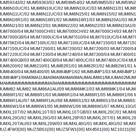
MUM59343/02 MUM59363/02 MUM59M54/02 MUM59M55/02 MUM59N2
MUM6N10UC/01 MUM6N10UC/02 MUM6N10UC/03 MUM6N11/01 MUM6
MUM6N11UC/02 MUM6N11UC/03 MUM6N15/01 MUM6N15/02 MUM6N15
MUM6N16R1/01 MUM6N16R1/02 MUM6N16R1/03 MUM6N20A1/03 MUM
MUM6N21/03 MUM6N22/01 MUM6N22/02 MUM6N22/03 MUM6N23A1/0
MUM7000/04 MUM7000CH/01 MUM7000CH/02 MUM7000CH/03 MUM7
MUM7000GB/04 MUM7000UC/04 MUM7010/04 MUM7010UC/04 MUM70
MUM70KD/04 MUM7100UC/03 MUM7100UC/04 MUM7150/03 MUM7150
MUM7150UC/04 MUM7200/01 MUM7200/02 MUM7200/03 MUM7200/04
MUM7220UC/04 MUM7230/04 MUM7240/04 MUM7300/04 MUM7400/01
MUM7400GB/03 MUM7400GB/04 MUM7400UC/03 MUM7400UC/04 MUM
MUM8200/02 MUM8210/01 MUM82R1/01 MUM82R1/02 MUM82W1/01 
MUM8400/04 MUM8400/05 MUM84MP1/02 MUM84MP1/03 MUM84MP1/
MUM84MP1/06M0MA1UMA0MA0MAMA0MAUMAUM861/MUUMA02MU
8MAMMMMMMMMMMMMMA/MAMMMMMMMMMMMMMMMMMMMMMMM/M/M
MUMM82 MUM82 MUM86A1AU/09 MUM86MK1/03 MUM86MK1/04 MUM8
MUM86R1/02 MUM86R1/03 MUM86R1/04 MUM86R1/05 MUM86R1/06 
MUM86R1AU/07 MUM86R1AU/08 MUM86S1/03 MUM86S1/04 MUM86S1
MUM86W1/04 MUM86W1/05 MUM86W1/06 MUM86W1/07 MUMXL10G/0
MUMXL10T/02 MUMXL10T/03 MUMXL10TGB/03 MUMXL20C/01 MUMXL
MUMXL20G/02 MUMXL20G/03 MUMXL20P/03 MUMXL20T/01 MUMXL20
MUMXL20TAU/03 MUMXL20W/03 MUMXL40G/01 MUMXL40G/02 MUMX
UZ4FW3(00) MUZ5BS1(00) MUZ5FW1(00) MX4501(00) MZ10211(00