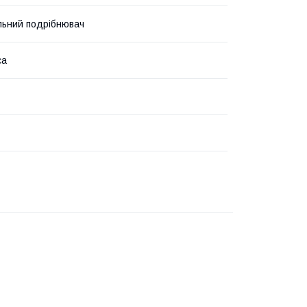
льний подрібнювач
са