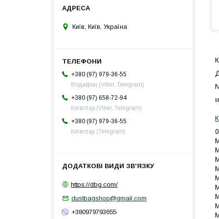
Київ, Київ, Україна
К
Д
+380 (97) 979-36-55
Водафон (Viber, Telegram)
N
+380 (97) 658-72-94
м
Київстар (Viber, Telegram)
К
+380 (97) 979-36-55
0
Київстар (Telegram)
M
https://dbg.com/
dustbagshop@gmail.com
+380979793655