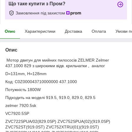
Що таке купити з Пром?
Замовлення під захистом
Опис
Характеристики
Доставка
Оплата
Умови п
Опис
Мотор двигун для мийних пилососів ZELMER Zelmer
437.1000 829 з широкими відв. крильчатки , аналог
D=131mm, H=128mm
Код: C0Z000043710000000 437.1000
Потужність 1800W
Підходить на моделі 919.5, 919.0, 829.0, 829.5
zelmer 7920.5sk
VC7920.5SP
ZVC722SPUA/02(829.0SP) ZVC752SPUA(02)(919.0SP)
ZVC752ST(919.0ST) ZVC752XTRU(01)(919.0ST)