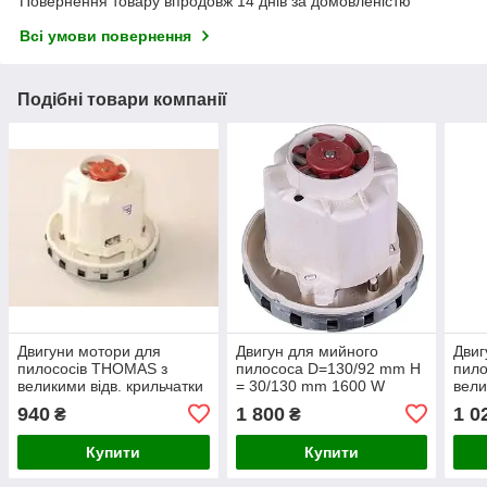
Повернення товару впродовж 14 днів за домовленістю
Всі умови повернення
Подібні товари компанії
Двигуни мотори для
Двигун для мийного
Двиг
пилососів THOMAS з
пилососа D=130/92 mm H
пило
великими відв. крильчатки
= 30/130 mm 1600 W
вели
100368
Domel 467.3.404-2 Zelmer
1003
940
1 800
1 0
₴
₴
Купити
Купити