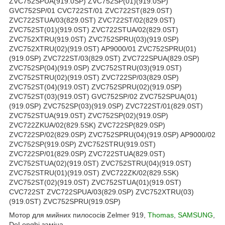
ZVC752SPUA(919.0SP) ZVC752SP(01)(919.0SP)
GVC752SP/01 CVC722ST/01 ZVC722ST(829.0ST)
ZVC722STUA/03(829.0ST) ZVC722ST/02(829.0ST)
ZVC752ST(01)(919.0ST) ZVC722STUA/02(829.0ST)
ZVC752XTRU(919.0ST) ZVC752SPRU(03)(919.0SP)
ZVC752XTRU(02)(919.0ST) AP9000/01 ZVC752SPRU(01)
(919.0SP) ZVC722ST/03(829.0ST) ZVC722SPUA(829.0SP)
ZVC752SP(04)(919.0SP) ZVC752STRU(03)(919.0ST)
ZVC752STRU(02)(919.0ST) ZVC722SP/03(829.0SP)
ZVC752ST(04)(919.0ST) ZVC752SPRU(02)(919.0SP)
ZVC752ST(03)(919.0ST) GVC752SP/02 ZVC752SPUA(01)
(919.0SP) ZVC752SP(03)(919.0SP) ZVC722ST/01(829.0ST)
ZVC752STUA(919.0ST) ZVC752SP(02)(919.0SP)
ZVC722ZKUA/02(829.5SK) ZVC722SP(829.0SP)
ZVC722SP/02(829.0SP) ZVC752SPRU(04)(919.0SP) AP9000/02
ZVC752SP(919.0SP) ZVC752STRU(919.0ST)
ZVC722SP/01(829.0SP) ZVC722STUA(829.0ST)
ZVC752STUA(02)(919.0ST) ZVC752STRU(04)(919.0ST)
ZVC752STRU(01)(919.0ST) ZVC722ZK/02(829.5SK)
ZVC752ST(02)(919.0ST) ZVC752STUA(01)(919.0ST)
CVC722ST ZVC722SPUA/03(829.0SP) ZVC752XTRU(03)
(919.0ST) ZVC752SPRU(919.0SP)
Мотор для мийних пилососів Zelmer 919,
Thomas
,
SAMSUNG
,
DeLonghi заміна.