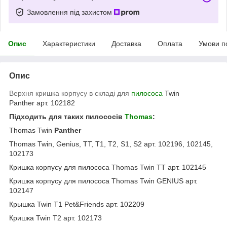
Замовлення під захистом
Опис
Характеристики
Доставка
Оплата
Умови п
Опис
Верхня кришка корпусу в складі для
пилососа
Twin
Panther арт. 102182
Підходить для таких пилососів
Thomas
:
Thomas Twin
Panther
Thomas Twin, Genius, TT, T1, T2, S1, S2 арт. 102196, 102145,
102173
Кришка корпусу для пилососа Thomas Twin TT арт. 102145
Кришка корпусу для пилососа Thomas Twin GENIUS арт.
102147
Крышка Twin T1 Pet&Friends арт. 102209
Кришка Twin T2 арт. 102173