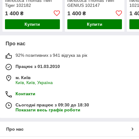
пилососа Thomas Twin
пилососа Thomas Twin
пило
Tiger 102182
GENIUS 102147
1021
1 400
1 400
1 4
₴
₴
Купити
Купити
Про нас
92% позитивних з 941 відгука за рік
Працює з 01.03.2010
м. Київ
Київ, Київ, Україна
Контакти
Сьогодні працює з 09:30 до 18:30
Показати весь графік роботи
Про нас