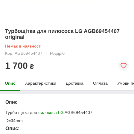
Турбощітка для пилососа LG AGB69454407
original
Немає в наявності
Код: AGB69454407
Роздріб
1 700
₴
Опис
Характеристики
Доставка
Оплата
Умови п
Опис
Турбо щітка для
пилососа
LG
AGB69454407.
D=34mm
Опис: