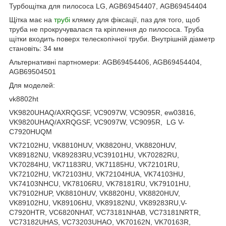
Турбощітка для пилососа LG, AGB69454407, AGB69454404
Щітка має на
трубі
клямку для фіксації, паз для того, щоб
труба не прокручувалася та кріплення до пилососа. Труба
щітки входить поверх телескопічної труби. Внутрішній діаметр
становіть: 34 мм
Альтернативні партномери: AGB69454406, AGB69454404,
AGB69504501
Для моделей:
vk8802ht
VK9820UHAQ/AXRQGSF, VC9097W, VC9095R, ew03816,
VK9820UHAQ/AXRQGSF, VC9097W, VC9095R, LG V-
C7920HUQM
VK72102HU, VK8810HUV, VK8820HU, VK8820HUV,
VK89182NU, VK89283RU,VC39101HU, VK70282RU,
VK70284HU, VK71183RU, VK71185HU, VK72101RU,
VK72102HU, VK72103HU, VK72104HUA, VK74103HU,
VK74103NHCU, VK78106RU, VK78181RU, VK79101HU,
VK79102HUP, VK8810HUV, VK8820HU, VK8820HUV,
VK89102HU, VK89106HU, VK89182NU, VK89283RU,V-
C7920HTR, VC6820NHAT, VC73181NHAB, VC73181NRTR,
VC73182UHAS, VC73203UHAO, VK70162N, VK70163R,