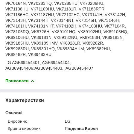
VK70164N, VK70283HQ, VK70285HU, VK70286HU,
VK71108HU, VK71109HU, VK71181R, VK71183RTR,
VK71186HC, VK71187HU, VK72102HC, VK73141H, VK73142H,
VK73143H, VK73144H, VK73144NT, VK73145H, VK73146H,
VK74101H, VK74101NHT, VK74102H, VK74103HU, VK77104R,
VK78105RQ, VK8726H, VK89101HQ, VK89102HU, VK89105HQ,
VK89106HU, VK89181N, VK89182NU, VK89183H, VK89183N,
VK89185HU, VK89189HMV, VK89281R, VK89282R,
VK89283RU, VK89301HQ, VK89304HUM, VK89382HU,
VK89482R, VK89483RU
LG AGB69454401, AGB69454404,
AGB69454406,AGB69454403, AGB69454407
Приховати
Характеристики
Основні
Виробник
LG
Країна виробник
Південна Корея