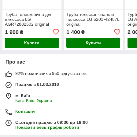
Труба телескопічна для
Труба телескопічна для
Турб
пилососа LG
пилососа LG 5201FI2487L
LG 
AGR72882502 original
original
origi
1 900
1 400
2 0
₴
₴
Купити
Купити
Про нас
92% позитивних з 950 відгуків за рік
Працює з 01.03.2010
м. Київ
Київ, Київ, Україна
Контакти
Сьогодні працює з 09:30 до 18:00
Показати весь графік роботи