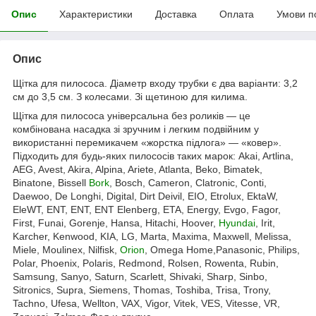
Опис
Характеристики
Доставка
Оплата
Умови п
Опис
Щітка для пилососа. Діаметр входу трубки є два варіанти: 3,2
см до 3,5 см. З колесами. Зі щетиною для килима.
Щітка для пилососа універсальна без роликів — це
комбінована насадка зі зручним і легким подвійним у
використанні перемикачем «жорстка підлога» — «ковер».
Підходить для будь-яких пилососів таких марок: Akai, Artlina,
AEG, Avest, Akira, Alpina, Ariete, Atlanta, Beko, Bimatek,
Binatone, Bissell
Bork
, Bosch, Cameron, Clatronic, Conti,
Daewoo, De Longhi, Digital, Dirt Deivil, EIO, Etrolux, EktaW,
EleWT, ENT, ENT, ENT Elenberg, ETA, Energy, Evgo, Fagor,
First, Funai, Gorenje, Hansa, Hitachi, Hoover,
Hyundai
, Irit,
Karcher, Kenwood, KIA, LG, Marta, Maxima, Maxwell, Melissa,
Miele, Moulinex, Nilfisk,
Orion
, Omega Home,Panasonic, Philips,
Polar, Phoenix, Polaris, Redmond, Rolsen, Rowenta, Rubin,
Samsung, Sanyo, Saturn, Scarlett, Shivaki, Sharp, Sinbo,
Sitronics, Supra, Siemens, Thomas, Toshiba, Trisa, Trony,
Tachno, Ufesa, Wellton, VAX, Vigor, Vitek, VES, Vitesse, VR,