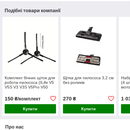
Подібні товари компанії
Комплект бічних щіток для
Щітка для пилососа 3,2 см
Набі
робота-пилососа (ILife V5
без роликів
(4 ш
V5S V3 V3S V5Pro V50
мото
V55 X5 V5s Pro Robot) 2
Sma
шт (R + L)
150
270
1 0
₴/комплект
₴
Купити
Купити
Про нас