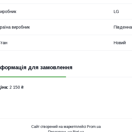
иробник
LG
раїна виробник
Південна
Стан
Новий
нформація для замовлення
іна:
2 150 ₴
Сайт створений на маркетплейсі
Prom.ua
Продавець на Bigl.ua