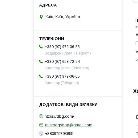
Київ, Київ, Україна
к
А
П
+380 (97) 979-36-55
Водафон (Viber, Telegram)
v
+380 (97) 658-72-94
Київстар (Viber, Telegram)
+380 (97) 979-36-55
Київстар (Telegram)
Х
https://dbg.com/
dustbagshop@gmail.com
Т
+380979793655