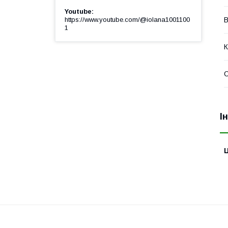
Youtube
В
https://www.youtube.com/@iolana1001100
1
К
І
Ц