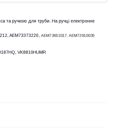
са та ручкою для труби. На ручці електронне
3212, AEM73373220,
AEM73653317, AEM72910035
70187HQ, VK8810HUMR