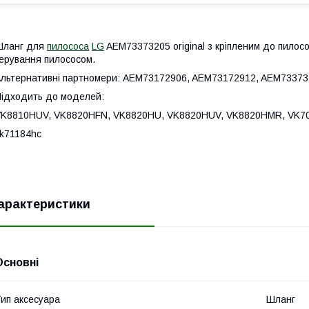
Шланг для
пилососа
LG
AEM73373205 original з кріпленим до пилосо
ерування пилососом.
льтернативні партномери: AEM73172906, AEM73172912, AEM7337
ідходить до моделей:
VK8810HUV, VK8820HFN, VK8820HU, VK8820HUV, VK8820HMR, VK
k71184hc
арактеристики
Основні
ип аксесуара
Шланг