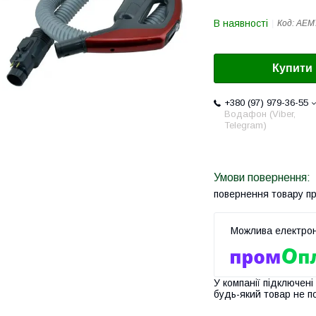
В наявності
Код:
AEM
Купити
+380 (97) 979-36-55
Водафон (Viber,
Telegram)
повернення товару п
У компанії підключені
будь-який товар не п