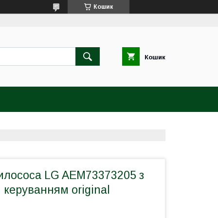
Кошик
Кошик
илососа LG AEM73373205 з
керуванням original