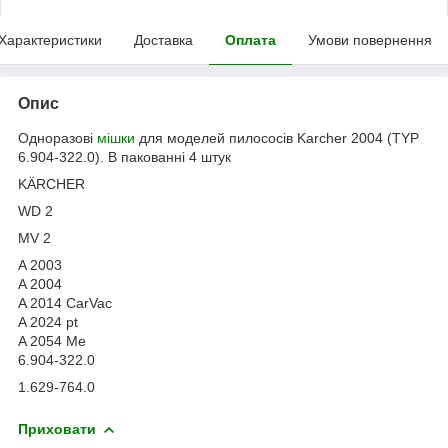
Характеристики
Доставка
Оплата
Умови повернення
Опис
Одноразові
мішки
для моделей пилососів Karcher 2004 (TYP
6.904-322.0). В пакованні 4 штук
KÄRCHER
WD 2
MV 2
A 2003
A 2004
A 2014 CarVac
A 2024 pt
A 2054 Me
6.904-322.0
1.629-764.0
Приховати