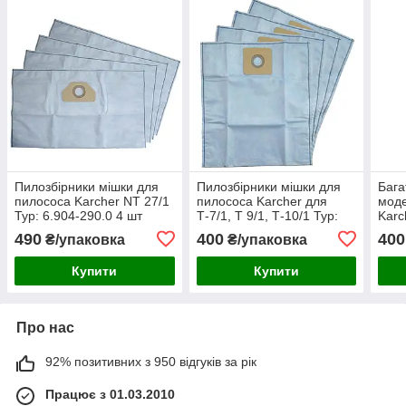
Пилозбірники мішки для
Пилозбірники мішки для
Бага
пилососа Karcher NT 27/1
пилососа Karcher для
моде
Typ: 6.904-290.0 4 шт
Т-7/1, T 9/1, Т-10/1 Typ:
Karc
6.904-333.0 4 шт FS 2605
6.90
490
400
400
₴/упаковка
₴/упаковка
Купити
Купити
Про нас
92% позитивних з 950 відгуків за рік
Працює з 01.03.2010