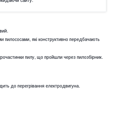
окидаючи сайту.
вий.
ими пилососами, які конструктивно передбачають
крочастинки пилу, що пройшли через пилозбірник.
одить до перегрівання електродвигуна.