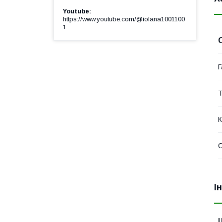
Youtube
https://www.youtube.com/@iolana1001100
1
Г
Т
К
І
Ц