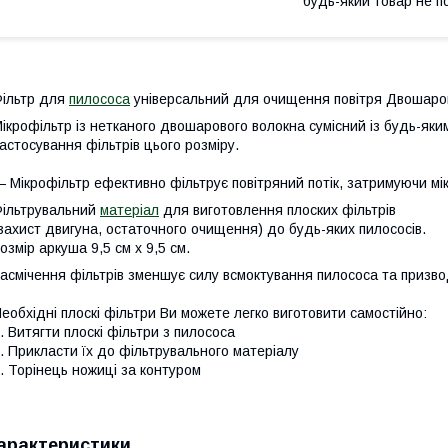
будь-який товар не п
ільтр для
пилососа
універсальний для очищення повітря Двошаро
ікрофільтр із нетканого двошарового волокна сумісний із будь-як
астосування фільтрів цього розміру.
 Мікрофільтр ефективно фільтрує повітряний потік, затримуючи мі
ільтрувальний
матеріал
для виготовлення плоских фільтрів
захист двигуна, остаточного очищення) до будь-яких пилососів.
озмір аркуша 9,5 см x 9,5 см.
асмічення фільтрів зменшує силу всмоктування пилососа та призв
еобхідні плоскі фільтри Ви можете легко виготовити самостійно:
. Витягти плоскі фільтри з пилососа
. Прикласти їх до фільтрувального матеріалу
. Торінець ножиці за контуром
арактеристики