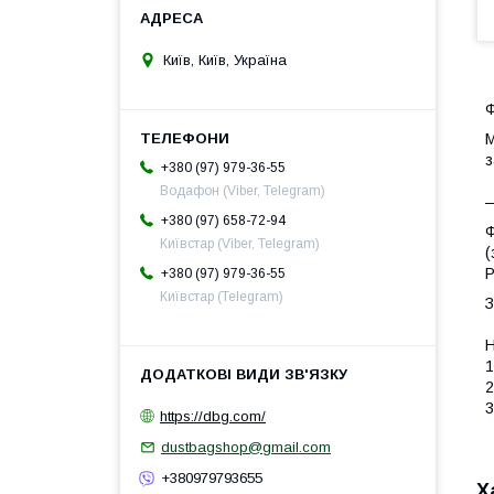
Київ, Київ, Україна
Ф
М
з
+380 (97) 979-36-55
Водафон (Viber, Telegram)
—
+380 (97) 658-72-94
Ф
Київстар (Viber, Telegram)
(
Р
+380 (97) 979-36-55
Київстар (Telegram)
З
Н
1
2
3
https://dbg.com/
dustbagshop@gmail.com
+380979793655
Х