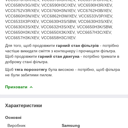
VCC6580V3G/XEV, VCC6590H3C/XEV, VCC6590H3R/XEV,
VCC6752V3R/XEV, VCC6760H3N/XEV, VCC6762H3B/XEV,
VCC6860H3N/XEV, VCC6862H3W/XEV, VCC6533V3P/XEV,
VCC6533X3P/XEV, VCC6630H3S/SBW, VCC6630H3S/XEV,
VCC6630X3S/XEV, VCC6632H3S/XEV, VCC6650H3K/SBW,
VCC6650H3K/XEV, VCC6650X3K/XEV, VCC6657H3C/XEV,
VCC6657H3K/XEV, VCC6658H3C/XEV.
Для того, щоб продовжити
гарний стан фільтрів
- потрібно
частіше викидати сміття з контецнеру і прочищати фільтра.
Щоб продовжити
гарний стан двигуна
- потрібно тримати в
доброму стані фільтра.
Щоб
тяга порохотягу
була високою - потрібно, щоб фільтра
не були забитими пилом.
Приховати
Характеристики
Основні
Виробник
Samsung