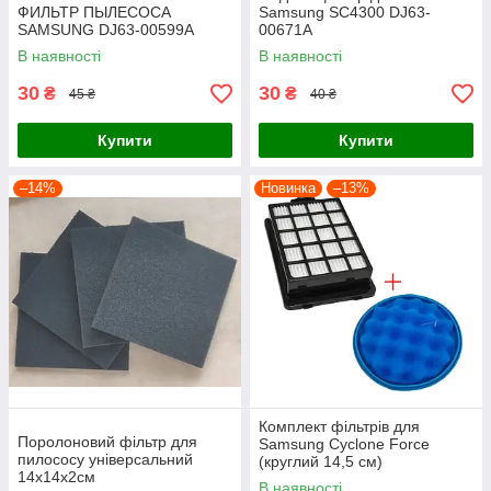
ФИЛЬТР ПЫЛЕСОСА
Samsung SC4300 DJ63-
SAMSUNG DJ63-00599A
00671A
В наявності
В наявності
30
30
₴
₴
45 ₴
40 ₴
Купити
Купити
–14%
Новинка
–13%
Комплект фільтрів для
Поролоновий фільтр для
Samsung Cyclone Force
пилососу універсальний
(круглий 14,5 см)
14x14х2см
В наявності