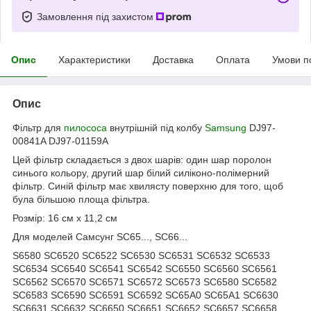
Замовлення під захистом
Опис
Характеристики
Доставка
Оплата
Умови п
Опис
Фільтр для
пилососа
внутрішній під колбу
Samsung
DJ97-
00841A DJ97-01159A
Цей фільтр складається з двох шарів: один шар поролон
синього кольору, другий шар білий силіконо-полімерний
фільтр. Синій фільтр має хвилясту поверхню для того, щоб
була більшою площа фільтра.
Розмір: 16 см х 11,2 см
Для моделей Самсунг SC65..., SC66...
S6580 SC6520 SC6522 SC6530 SC6531 SC6532 SC6533
SC6534 SC6540 SC6541 SC6542 SC6550 SC6560 SC6561
SC6562 SC6570 SC6571 SC6572 SC6573 SC6580 SC6582
SC6583 SC6590 SC6591 SC6592 SC65A0 SC65A1 SC6630
SC6631 SC6632 SC6650 SC6651 SC6652 SC6657 SC6658