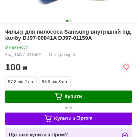
Фільтр для пилососа Samsung внутрішній під
колбу DJ97-00841A DJ97-01159A
В наявності
Код: DJ97-01159A
Опт і роздріб
100
₴
97 ₴
від 2 шт.
95 ₴
від 3 шт.
Купити
або
Купити з
Що таке купити з Пром?