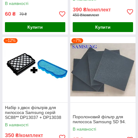
В наявності
390
₴/комплект
60
₴
70 ₴
450 ₴/комплект
Купити
Купити
–12%
–7%
Набір з двох фільтрів для
пилососа Samsung серій
Поролоновий фільтр для
SC88** DP13037 + DP13038
пилососа Samsung SD 94.
В наявності
В наявності
350
₴/комплект