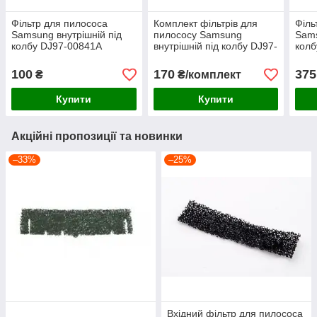
Фільтр для пилососа
Комплект фільтрів для
Філь
Samsung внутрішній під
пилососу Samsung
Sams
колбу DJ97-00841A
внутрішній під колбу DJ97-
колб
01040B, DJ63-00669А
0115
100
170
375
₴
₴/комплект
Купити
Купити
Акційні пропозиції та новинки
–33%
–25%
Вхідний фільтр для пилососа