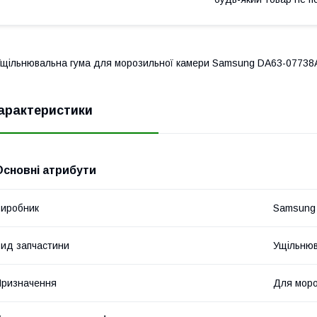
щільнювальна гума для морозильної камери Samsung DA63-07738A
арактеристики
Основні атрибути
иробник
Samsung
ид запчастини
Ущільню
ризначення
Для моро