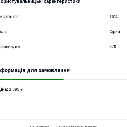
Користувальницькі характеристики
исота, mm
1615
олір
Сірий
ирина, мм
370
нформація для замовлення
іна:
1 095 ₴