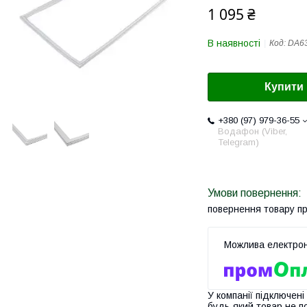
1 095 ₴
В наявності
Код:
DA6
Купити
+380 (97) 979-36-55
Водафон (Viber,
Telegram)
повернення товару п
У компанії підключені
будь-який товар не п