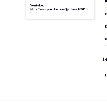
Youtube
https://www.youtube.com/@iolana1001100
1
В
К
Ш
І
Ц