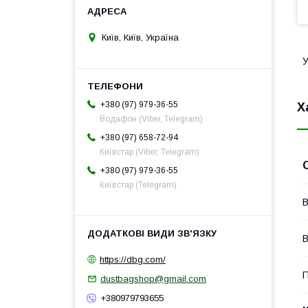
Київ, Київ, Україна
У
+380 (97) 979-36-55
Х
Водафон (Viber, Telegram)
+380 (97) 658-72-94
Київстар (Viber, Telegram)
+380 (97) 979-36-55
Київстар (Telegram)
В
В
https://dbg.com/
П
dustbagshop@gmail.com
+380979793655