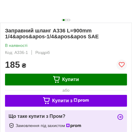
Заправний шланг A336 L=900mm
1/4&apos&apos-1/4&apos&apos SAE
В наявності
Код: A336-1
Роздріб
185
₴
Купити
або
Купити з
Що таке купити з Пром?
Замовлення під захистом