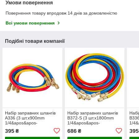
Умови повернення
Повернення товару впродовж 14 днів за домовленістю
Всі умови повернення
Подібні товари компанії
Набір заправних шлангів
Набір заправних шлангів
Набі
A336 (3 шт.x900mm
B372-S (3 шт.x1800mm
B336
1/4&apos&apos-
1/4&apos&apos-
1/4&
1/4&apos&apos SAE) для
1/4&apos&apos SAE) для
1/4&
395
686
395
₴
₴
фреону R-12 R-22 R-502
фреону R-22 R-134 R-502
фрео