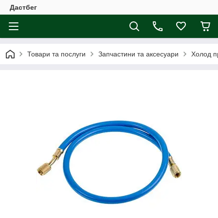
Дастбег
Товари та послуги
Запчастини та аксесуари
Холод п