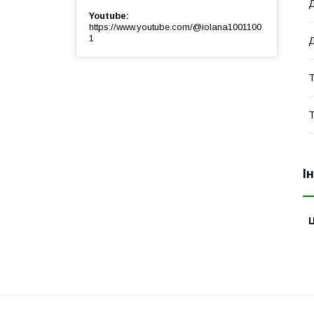
Youtube
https://www.youtube.com/@iolana1001100
1
Д
Т
Т
І
Ц