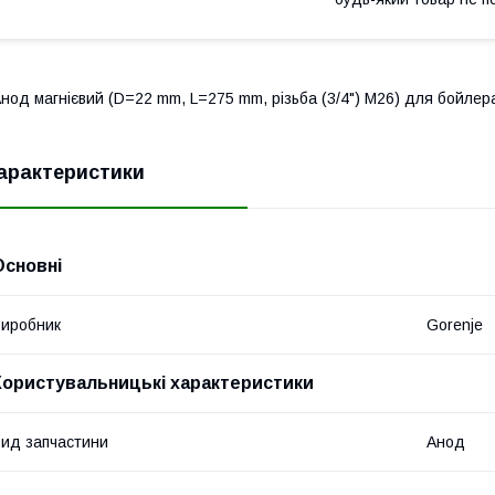
нод магнієвий (D=22 mm, L=275 mm, різьба (3/4") M26) для бойлера
арактеристики
Основні
иробник
Gorenje
Користувальницькі характеристики
ид запчастини
Анод