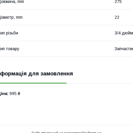
Довжина, mm
275
іаметр, mm
22
ип різьби
3/4 дюйм
ип товару
Запчасти
нформація для замовлення
іна:
995 ₴