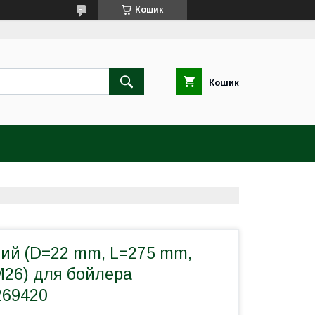
Кошик
Кошик
вий (D=22 mm, L=275 mm,
 M26) для бойлера
 269420