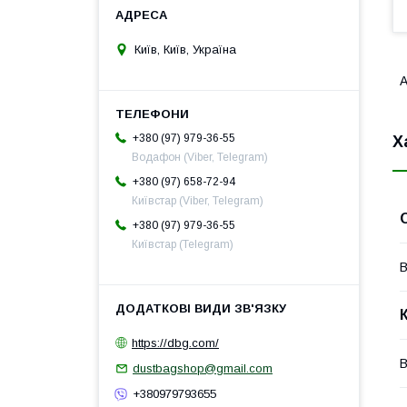
Київ, Київ, Україна
А
+380 (97) 979-36-55
Х
Водафон (Viber, Telegram)
+380 (97) 658-72-94
Київстар (Viber, Telegram)
+380 (97) 979-36-55
Київстар (Telegram)
В
https://dbg.com/
В
dustbagshop@gmail.com
+380979793655