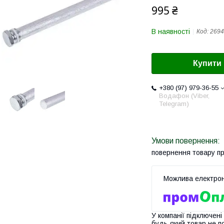
995 ₴
В наявності
Код:
2694
Купити
+380 (97) 979-36-55
Водафон (Viber,
Telegram)
повернення товару п
У компанії підключені
будь-який товар не п