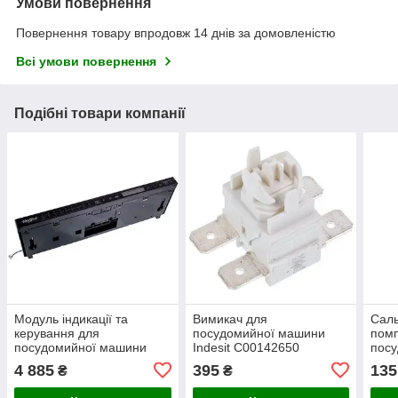
Умови повернення
Повернення товару впродовж 14 днів за домовленістю
Всі умови повернення
Подібні товари компанії
Модуль індикації та
Вимикач для
Саль
керування для
посудомийної машини
пом
посудомийної машини
Indesit C00142650
пос
Whirlpool C00538383
Inde
4 885
395
135
₴
₴
12*