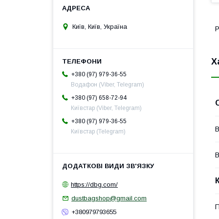
Київ, Київ, Україна
Р
Х
+380 (97) 979-36-55
Водафон (Viber, Telegram)
+380 (97) 658-72-94
Київстар (Viber, Telegram)
+380 (97) 979-36-55
В
Київстар (Telegram)
В
https://dbg.com/
dustbagshop@gmail.com
П
+380979793655