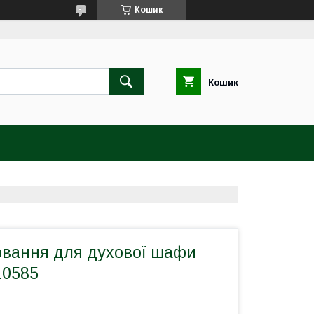
Кошик
Кошик
ювання для духової шафи
10585