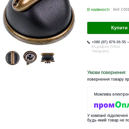
В наявності
Код:
C00
Купити
+380 (97) 979-36-55
Водафон (Viber,
Telegram)
повернення товару п
У компанії підключені
будь-який товар не п