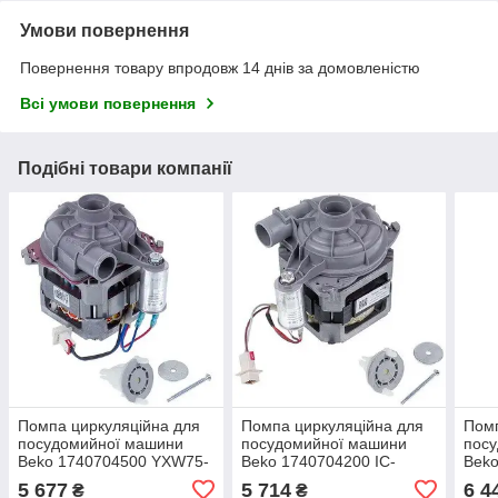
Умови повернення
Повернення товару впродовж 14 днів за домовленістю
Всі умови повернення
Подібні товари компанії
Помпа циркуляційна для
Помпа циркуляційна для
Помп
посудомийної машини
посудомийної машини
пос
Beko 1740704500 YXW75-
Beko 1740704200 IC-
Bek
2G(L) 94W
26225 125W
BLD
5 677
5 714
6 4
₴
₴