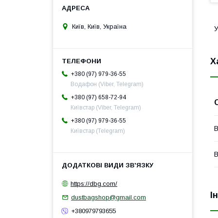
Київ, Київ, Україна
У
Х
+380 (97) 979-36-55
Водафон (Viber, Telegram)
+380 (97) 658-72-94
Київстар (Viber, Telegram)
+380 (97) 979-36-55
В
Київстар (Telegram)
В
https://dbg.com/
І
dustbagshop@gmail.com
+380979793655