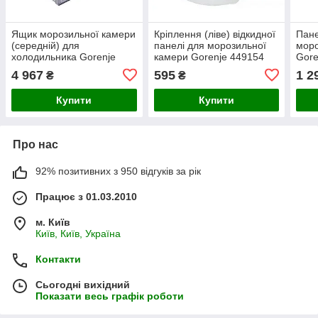
Ящик морозильної камери
Кріплення (ліве) відкидної
Пане
(середній) для
панелі для морозильної
моро
холодильника Gorenje
камери Gorenje 449154
Gore
571802 410x385x235mm
4 967
595
1 2
₴
₴
Купити
Купити
Про нас
92% позитивних з 950 відгуків за рік
Працює з 01.03.2010
м. Київ
Київ, Київ, Україна
Контакти
Сьогодні вихідний
Показати весь графік роботи