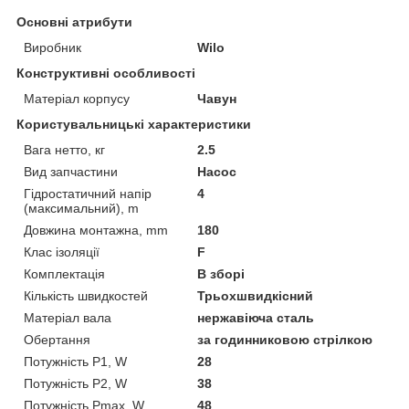
Основні атрибути
Виробник
Wilo
Конструктивні особливості
Матеріал корпусу
Чавун
Користувальницькі характеристики
Вага нетто, кг
2.5
Вид запчастини
Насос
Гідростатичний напір
4
(максимальний), m
Довжина монтажна, mm
180
Клас ізоляції
F
Комплектація
В зборі
Кількість швидкостей
Трьохшвидкісний
Матеріал вала
нержавіюча сталь
Обертання
за годинниковою стрілкою
Потужність P1, W
28
Потужність P2, W
38
Потужність Pmax, W
48