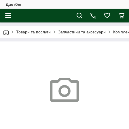
Дастбег
Товари та послуги
Запчастини та аксесуари
Комплек