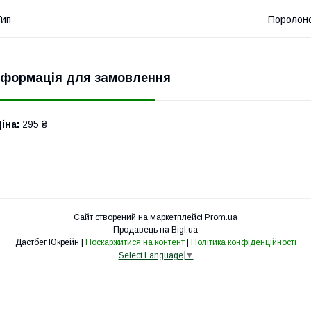
ип
Поролоно
нформація для замовлення
іна:
295 ₴
Сайт створений на маркетплейсі
Prom.ua
Продавець на Bigl.ua
Дастбег Юкрейн |
Поскаржитися на контент
|
Політика конфіденційності
Select Language
▼