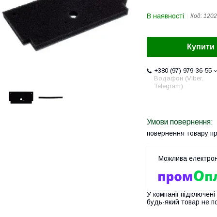
В наявності
Код:
1202
Купити
+380 (97) 979-36-55
Водафон (Viber,
Telegram)
повернення товару п
У компанії підключені
будь-який товар не п