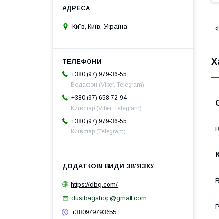
Київ, Київ, Україна
Ф
Х
+380 (97) 979-36-55
Водафон (Viber, Telegram)
+380 (97) 658-72-94
Київстар (Viber, Telegram)
+380 (97) 979-36-55
В
Київстар (Telegram)
В
https://dbg.com/
dustbagshop@gmail.com
Р
+380979793655