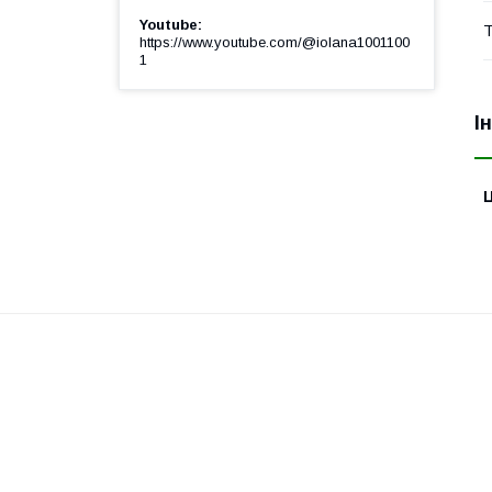
Youtube
Т
https://www.youtube.com/@iolana1001100
1
І
Ц