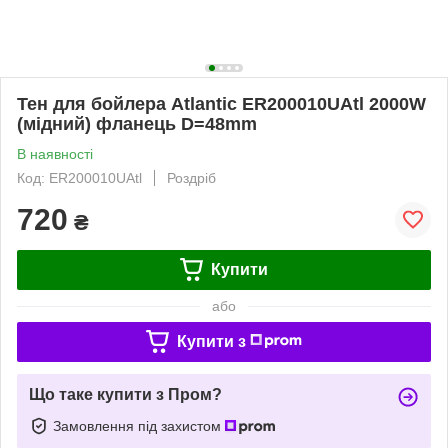
Тен для бойлера Atlantic ER200010UAtl 2000W
(мідний) фланець D=48mm
В наявності
Код: ER200010UAtl
Роздріб
720
₴
Купити
або
Купити з
Що таке купити з Пром?
Замовлення під захистом