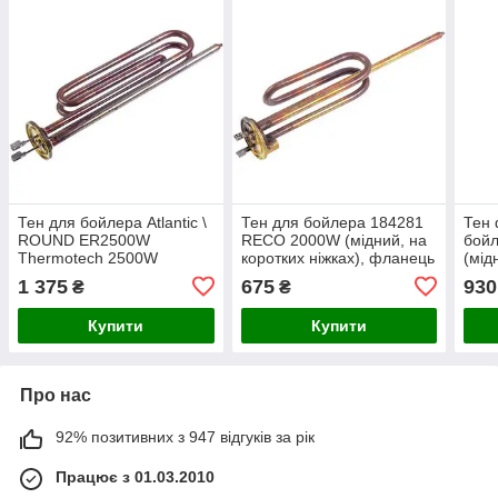
Тен для бойлера Atlantic \
Тен для бойлера 184281
Тен
ROUND ER2500W
RECO 2000W (мідний, на
бой
Thermotech 2500W
коротких ніжках), фланець
(мід
(мідний) фланец 48mm
48mm (під анод M6)
2 тр
1 375
675
930
₴
₴
анод
Купити
Купити
Про нас
92% позитивних з 947 відгуків за рік
Працює з 01.03.2010