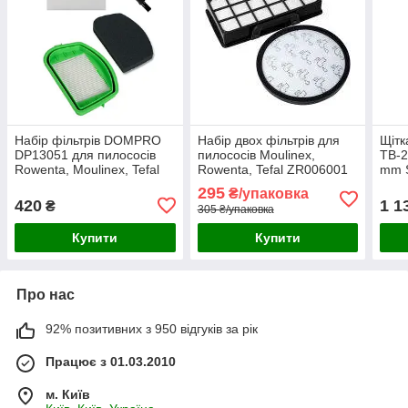
Набір фільтрів DOMPRO
Набір двох фільтрів для
Щітк
DP13051 для пилососів
пилососів Moulinex,
TB-2
Rowenta, Moulinex, Tefal
Rowenta, Tefal ZR006001
mm 
(ZR005701)
295
₴/упаковка
420
1 1
₴
305 ₴/упаковка
Купити
Купити
Про нас
92% позитивних з 950 відгуків за рік
Працює з 01.03.2010
м. Київ