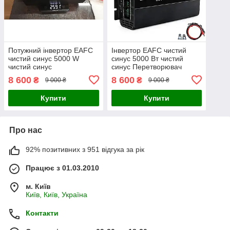
Потужний інвертор EAFC
Інвертор EAFC чистий
чистий синус 5000 W
синус 5000 Вт чистий
чистий синус
синус Перетворювач
напруги з чистою
8 600
8 600
₴
₴
9 000 ₴
9 000 ₴
синусоїдою
Купити
Купити
Про нас
92% позитивних з 951 відгука за рік
Працює з 01.03.2010
м. Київ
Київ, Київ, Україна
Контакти