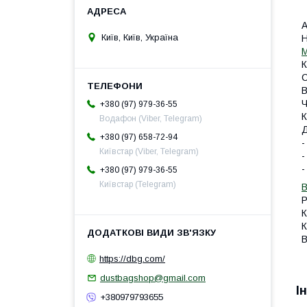
А
Київ, Київ, Україна
Н
М
К
С
В
Ч
+380 (97) 979-36-55
К
Водафон (Viber, Telegram)
Д
+380 (97) 658-72-94
-
Київстар (Viber, Telegram)
-
-
+380 (97) 979-36-55
Київстар (Telegram)
В
Р
К
К
В
https://dbg.com/
dustbagshop@gmail.com
І
+380979793655