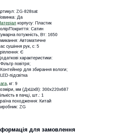
ртикул: ZG-828sat
овинка: Да
атеріал
корпусу: Пластик
олір/Покриття: Сатин
умарна потужність, Вт: 1650
микання: Автоматичне
ас сушіння рук, с: 5
ріплення: Є
одаткові характеристики:
 Фільтр повітря;
 Контейнер для збирання вологи;
 LED-підсвітка
ага
, кг: 9
озміри, мм (ДхШхВ): 300х220х687
ількість в пачці, шт.: 1
раїна походження: Китай
иробник: ZG
нформація для замовлення