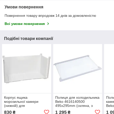
Умови повернення
Повернення товару впродовж 14 днів за домовленістю
Всі умови повернення
Подібні товари компанії
Корпус ящика
Полиця для холодильника
Поли
морозильної камери
Beko 4616140500
каме
(нижній) для
495x295mm (скляна, з
Bek
холодильника Beko
обрамленням)
440x
830
1 295
1 0
₴
₴
5704390100