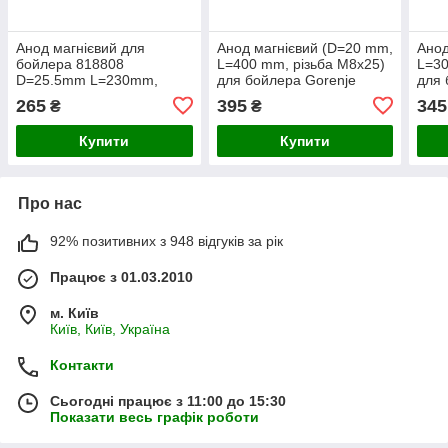
Анод магнієвий для
Анод магнієвий (D=20 mm,
Анод
бойлера 818808
L=400 mm, різьба M8x25)
L=30
D=25.5mm L=230mm,
для бойлера Gorenje
для 
різьблення M5x10
269182
268
265
395
345
₴
₴
Купити
Купити
Про нас
92% позитивних з 948 відгуків за рік
Працює з 01.03.2010
м. Київ
Київ, Київ, Україна
Контакти
Сьогодні працює з 11:00 до 15:30
Показати весь графік роботи