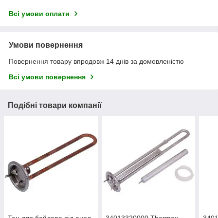
Всі умови оплати
Умови повернення
Повернення товару впродовж 14 днів за домовленістю
Всі умови повернення
Подібні товари компанії
Тен для бойлера під анод
34013320000 Thermex
3401