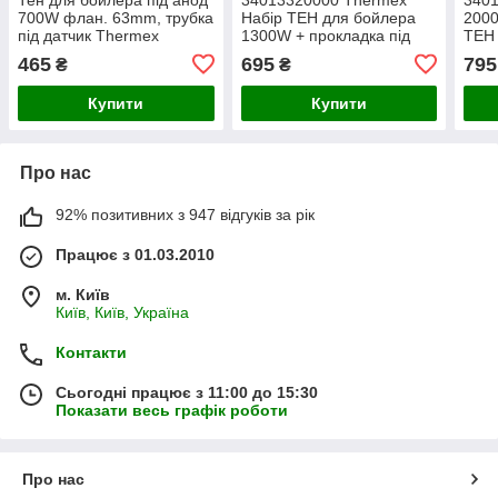
700W флан. 63mm, трубка
Набір ТЕН для бойлера
2000
під датчик Thermex
1300W + прокладка під
ТЕН
ТЕН D=50/63mm + анод
D=2
465
695
795
₴
₴
М4 D=20mm L=200mm
бой
Купити
Купити
Про нас
92% позитивних з 947 відгуків за рік
Працює з 01.03.2010
м. Київ
Київ, Київ, Україна
Контакти
Сьогодні працює з 11:00 до 15:30
Показати весь графік роботи
Про нас