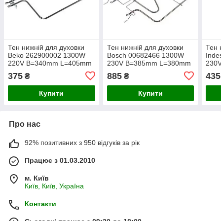
Тен нижній для духовки
Тен нижній для духовки
Тен 
Beko 262900002 1300W
Bosch 00682466 1300W
Inde
220V B=340mm L=405mm
230V B=385mm L=380mm
230
375
885
435
₴
₴
Купити
Купити
Про нас
92% позитивних з 950 відгуків за рік
Працює з 01.03.2010
м. Київ
Київ, Київ, Україна
Контакти