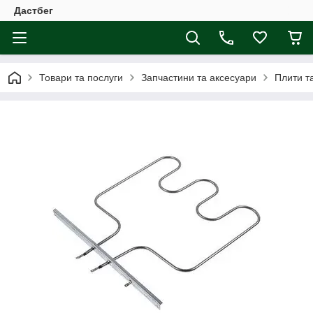
Дастбег
Товари та послуги
Запчастини та аксесуари
Плити т