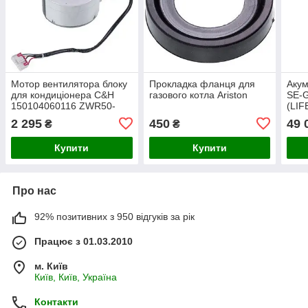
Мотор вентилятора блоку
Прокладка фланця для
Акум
для кондиціонера C&H
газового котла Ariston
SE-
150104060116 ZWR50-
(LIF
F(FN60B-ZL) 50W 310V,
5,1
2 295
450
49 
₴
₴
шток 8x70mm
Купити
Купити
Про нас
92% позитивних з 950 відгуків за рік
Працює з 01.03.2010
м. Київ
Київ, Київ, Україна
Контакти