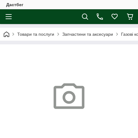
Дастбег
Товари та послуги
Запчастини та аксесуари
Газові к