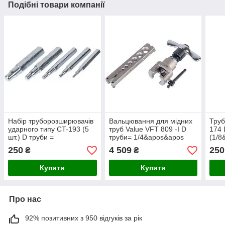
Подібні товари компанії
Набір труборозширювачів
Вальцювання для мідних
Труб
ударного типу CT-193 (5
труб Value VFT 809 -I D
174
шт.) D труби =
труби= 1/4&apos&apos
(1/8
1/4&apos&apos
5/16&apos&apos
1/8&
250
4 509
250
₴
₴
5/16&apos&apos
3/8&apos&apos
3/8&apos&apos
1/2&apos&apos
Купити
Купити
Про нас
92% позитивних з 950 відгуків за рік