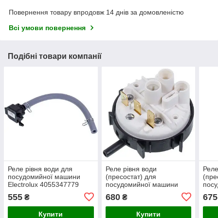
Повернення товару впродовж 14 днів за домовленістю
Всі умови повернення
Подібні товари компанії
Реле рівня води для
Реле рівня води
Реле
посудомийної машини
(пресостат) для
(пре
Electrolux 4055347779
посудомийної машини
пос
ELF500UN
Inde
555
680
675
₴
₴
(універсальний)
Купити
Купити