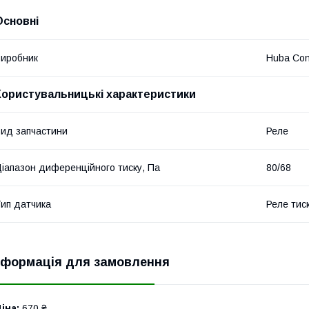
Основні
иробник
Huba Con
Користувальницькі характеристики
ид запчастини
Реле
іапазон диференційного тиску, Па
80/68
ип датчика
Реле тис
нформація для замовлення
іна:
670 ₴