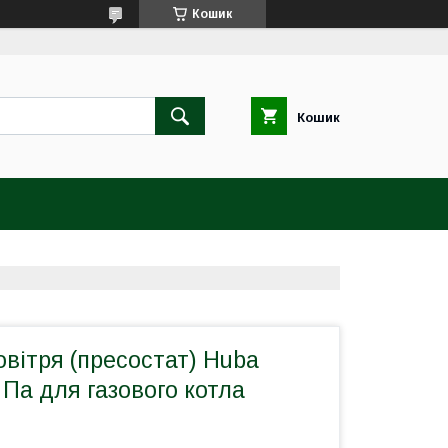
Кошик
Кошик
овітря (пресостат) Huba
 Па для газового котла