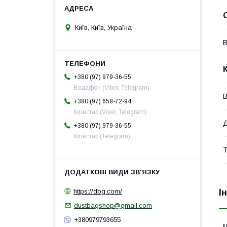
Київ, Київ, Україна
В
+380 (97) 979-36-55
Водафон (Viber, Telegram)
В
+380 (97) 658-72-94
Київстар (Viber, Telegram)
Д
+380 (97) 979-36-55
Київстар (Telegram)
Т
https://dbg.com/
І
dustbagshop@gmail.com
+380979793655
Ц