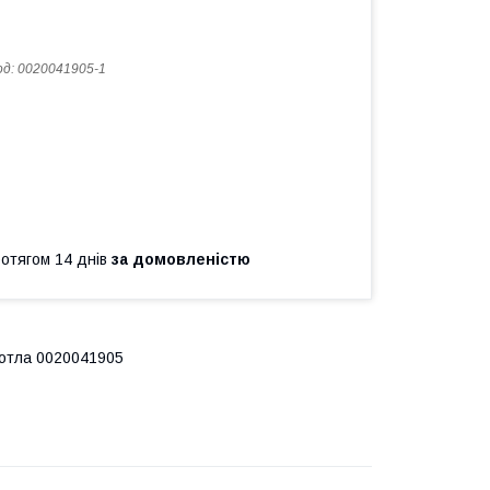
од:
0020041905-1
ротягом 14 днів
за домовленістю
 котла 0020041905