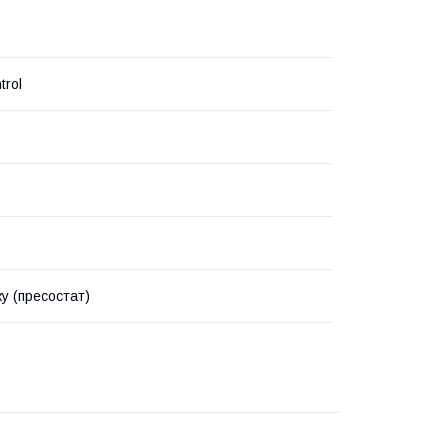
trol
ку (пресостат)