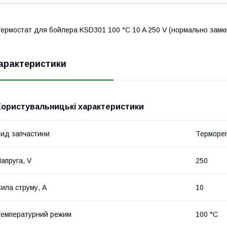
ермостат для бойлера KSD301 100 °C 10 A 250 V (нормально замк
арактеристики
Користувальницькі характеристики
ид запчастини
Терморег
апруга, V
250
ила струму, A
10
емпературний режим
100 °С