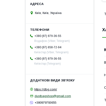
Київ, Київ, Україна
Т
Х
+380 (97) 979-36-55
Водафон (Viber, Telegram)
+380 (97) 658-72-94
Київстар (Viber, Telegram)
+380 (97) 979-36-55
В
Київстар (Telegram)
Н
С
https://dbg.com/
dustbagshop@gmail.com
Т
+380979793655