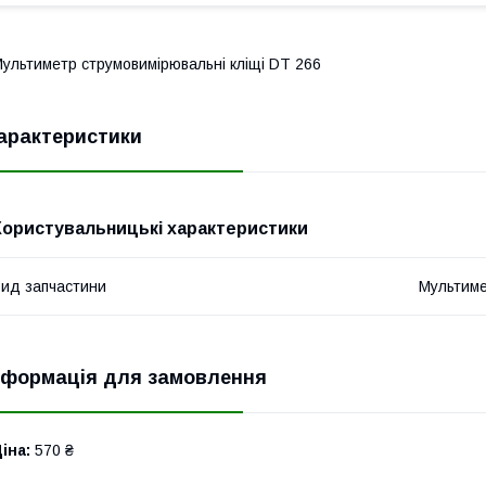
ультиметр струмовимірювальні кліщі DT 266
арактеристики
Користувальницькі характеристики
ид запчастини
Мультим
нформація для замовлення
іна:
570 ₴