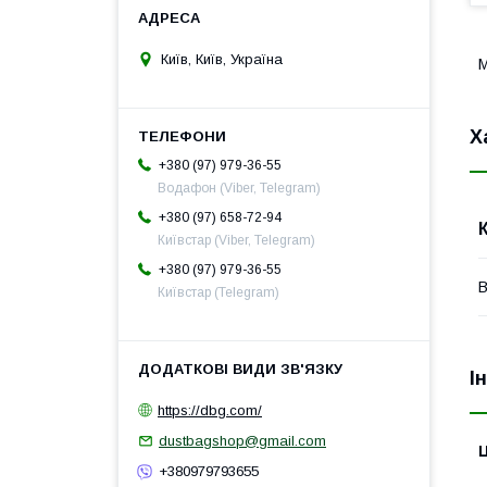
Київ, Київ, Україна
М
Х
+380 (97) 979-36-55
Водафон (Viber, Telegram)
+380 (97) 658-72-94
Київстар (Viber, Telegram)
+380 (97) 979-36-55
В
Київстар (Telegram)
І
https://dbg.com/
dustbagshop@gmail.com
Ц
+380979793655