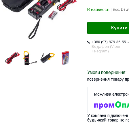
В наявності
Код:
DT 2
Купити
+380 (97) 979-36-55
Водафон (Viber,
Telegram)
повернення товару п
У компанії підключені
будь-який товар не п