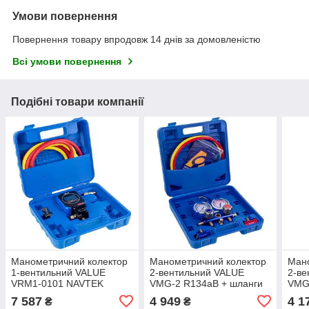
Умови повернення
Повернення товару впродовж 14 днів за домовленістю
Всі умови повернення
Подібні товари компанії
Манометричний колектор
Манометричний колектор
Мано
1-вентильний VALUE
2-вентильний VALUE
2-ве
VRM1-0101 NAVTEK
VMG-2 R134aВ + шланги
VMG
(електронний манометр) +
3шт.x900mm + автомуфти
3шт 
7 587
4 949
4 1
₴
₴
шланги 2шт.
2шт. (R134a)
R13