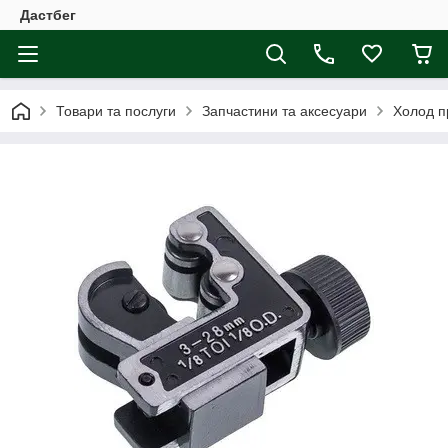
Дастбег
Товари та послуги
Запчастини та аксесуари
Холод п