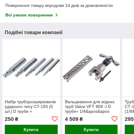
Повернення товару впродовж 14 днів за домовленістю
Всі умови повернення
Подібні товари компанії
Набір труборозширювачів
Вальцювання для мідних
Труб
ударного типу CT-193 (5
труб Value VFT 809 -I D
СТ-
шт.) D труби =
труби= 1/4&apos&apos
(1/8
1/4&apos&apos
5/16&apos&apos
3/8&
250
4 509
295
₴
₴
5/16&apos&apos
3/8&apos&apos
3/8&apos&apos
1/2&apos&apos
Купити
Купити